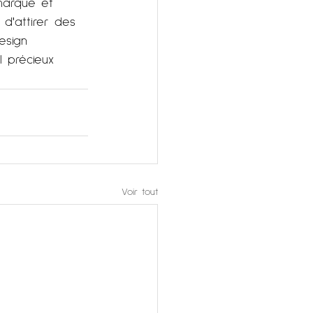
marque et 
 d'attirer des 
esign 
l précieux 
Voir tout