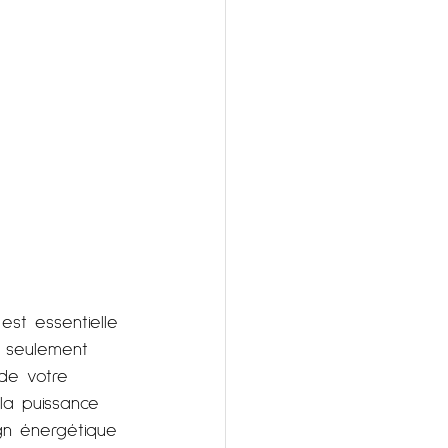
st essentielle 
s seulement 
 de votre 
 la puissance 
gn énergétique 