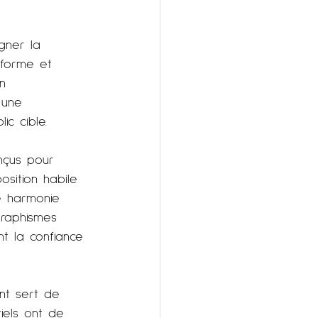
gner la 
 forme et 
n 
 une 
c cible.
nçus pour 
position habile 
e harmonie 
graphismes 
nt la confiance 
nt sert de 
tiels ont de 