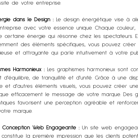
ssite de votre entreprise.
ergie dans le Design :
 Le design énergétique vise à ali
entreprise avec votre essence unique. Chaque couleur,
e certaine énergie qui résonne chez les spectateurs. E
iemment des éléments spécifiques, vous pouvez créer
se et attrayante qui parle intuitivement à votre publi
smes Harmonieux : 
Les graphismes harmonieux sont co
 d'équilibre, de tranquillité et d'unité. Grâce à une dis
e et d'autres éléments visuels, vous pouvez créer un
nique efficacement le message de votre marque. Des 
ntiques favorisent une perception agréable et renforce
 votre marque.
une Conception Web Engageante :
 Un site web engagea
 constitue la première impression que les clients poten