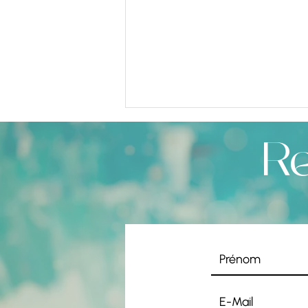
R
FUMER ET RESPIRER – UNE ANCIENNE
CONNEXION ENTRE CORPS, ÂME ET RITUEL