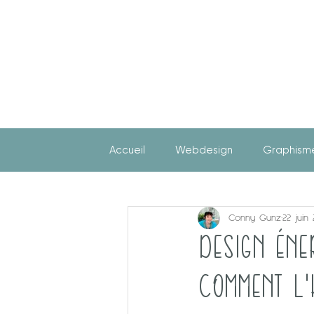
Accueil
Webdesign
Graphism
Conny Gunz
22 juin
DESIGN ÉNE
COMMENT L'