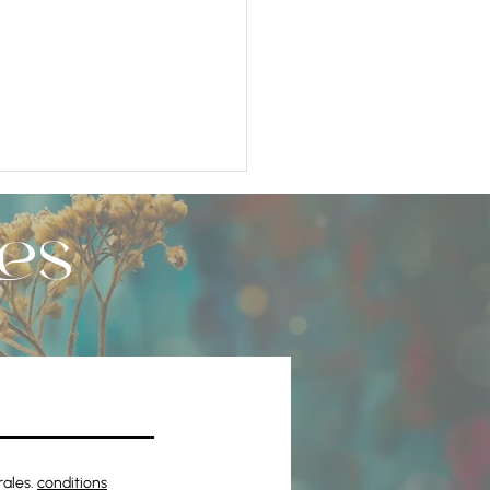
és
PIRATION – LE MYSTÈRE SILENCIEUX
CORPS ET ÂME
rales.
conditions