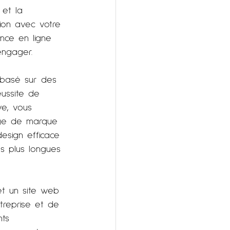
 et la 
xion avec votre 
nce en ligne 
engager.
 basé sur des 
éussite de 
ive, vous 
mage de marque 
design efficace 
es plus longues 
et un site web 
treprise et de 
nts 