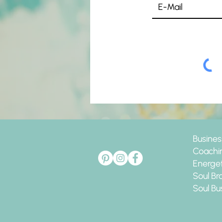
Busine
Coachi
Energet
Soul B
Soul Bu