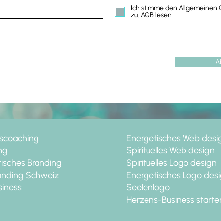
Ich stimme den Allgemeinen
zu.
AGB lesen
A
sscoaching
Energetisches Web desi
ng
Spirituelles Web design
isches Branding
Spirituelles Logo design
randing Schweiz
Energetisches Logo des
siness
Seelenlogo
Herzens-Business starte