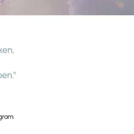
ken,
en."
gram.