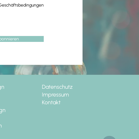
 Geschäftsbedingungen
bonnieren
gn
Datenschutz
Impressum
Kontakt
ign
n