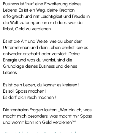
Business ist "nur" eine Erweiterung deines
Lebens. Es ist ein Weg, deine Kreation
erfolgreich und mit Leichtigkeit und Freude in
die Welt zu bringen, um mit dem, was du
liebst, Geld zu verdienen.
Es ist die Art und Weise, wie du über dein
Unternehmen und dein Leben denkst, die es
entweder erschafft oder zerstört. Deine
Energie und was du wählst, sind die
Grundlage deines Business und deines
Lebens.
Es ist dein Leben, du kannst es kreieren !
Es soll Spass machen !
Es darf dich reich machen !
Die zentralen Fragen lauten: „Wer bin ich, was
macht mich besonders, was macht mir Spass
und womit kann ich Geld verdienen?“.