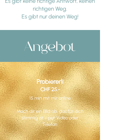
Es gibt keine richtige Antwort, keinen
richtigen Weg.
Es gibt nur deinen Weg!
Angebot
Probiererli
CHF 25.-
15 min mit mir online
Mach dir ein Bild ob, das für dich
stimmig ist - per Video oder
Telefon.