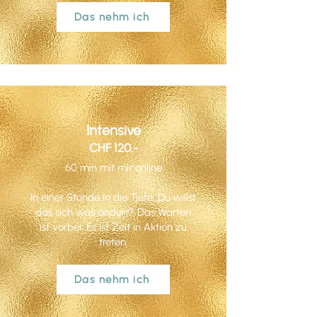
Das nehm ich
Intensive
CHF 120.-
60 min mit mir online
In einer Stunde in die Tiefe. Du willst
das sich was ändert? Das Warten
ist vorbei. Es ist Zeit in Aktion zu
treten.
Das nehm ich