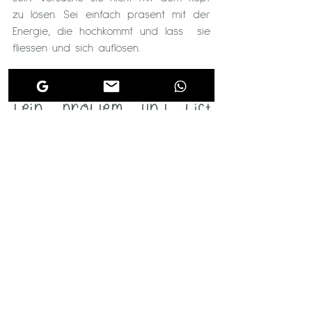
zu lösen. Sei einfach präsent mit der 
Energie, die hochkommt und lass  sie 
fliessen und sich auflösen.
Du bist nicht krank, hast 
kein Problem und bist 
ganz bestimmt nicht 
falsch. Du bist nur viel 
bewusster als du glaubst. 
Vertraue deiner 
Wahrnehmung!