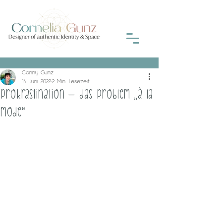
Conny Gunz
14. Juni 2022
2 Min. Lesezeit
Prokrastination – das Problem „à la
mode“